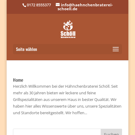
0172 8555377
info@haehnchenbraterei-
schoell.de
Seite wählen
Home
Herzlich Willkommen bei der Hähnchenbraterei Schöll. Seit
mehr als 30 Jahren bieten wir leckere und feine
Grillspezialitäten aus unserem Haus in bester Qualität. Wir
haben hier alles Wissenswerte über uns, unsere Spezialitäten
und Standorte bereitgestellt. Wir hoffen...