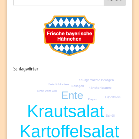
Schlagwörter
hausgemachte Beilagen
Feierlichkeiten
Beilagen
hänchenbraterei
Ente
Ente vom Grill
Hilpoltstein
Bayern
Krautsalat
Schöll
Kartoffelsalat